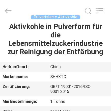
Shanghai
Activated
Carbon
Co.,Ltd..
All
Pulverisierte Aktivkohle
Rights
Reserved.
Aktivkohle in Pulverform für
HAUS
die
PRODUKTE
Lebensmittelzuckerindustrie
zur Reinigung der Entfärbung
ÜBER
UNS
Herkunftsort:
China
Markenname:
SHHXTC
FABRIK-
Zertifizierung:
GB/T 19001-2016/ISO
AUSFLUG
9001:2015
Min Bestellmenge:
1 Tonne
QUALITÄTSKONTROLLE