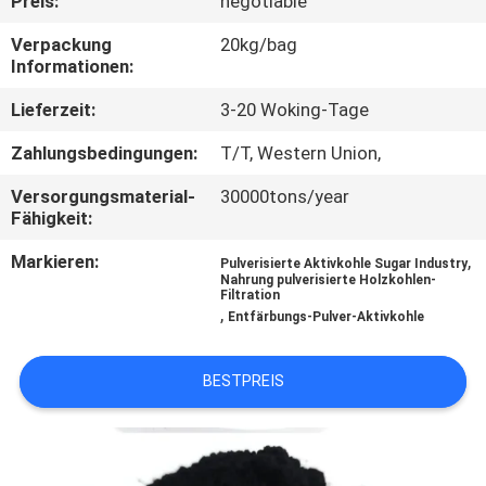
Preis:
negotiable
TRETEN
Verpackung
20kg/bag
Informationen:
SIE
Lieferzeit:
3-20 Woking-Tage
MIT
UNS
Zahlungsbedingungen:
T/T, Western Union,
IN
Versorgungsmaterial-
30000tons/year
Fähigkeit:
VERBINDUNG
Markieren:
,
Pulverisierte Aktivkohle Sugar Industry
Nahrung pulverisierte Holzkohlen-
NACHRICHTEN
Filtration
,
Entfärbungs-Pulver-Aktivkohle
SITEMAP
BESTPREIS
PRIVACY
POLICY