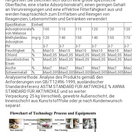
hergestellt.Sie zeichnen sich durch eine große spezifische
Oberfläche, eine starke Adsorptionskraft, einen geringen Gehalt
an Verunreinigungen und eine effektive Filterfähigkeit aus und
werden hauptsächlich zum Entfärben und Reinigen von
Reagenzien, Lebensmitteln und Getränken verwendet.
Spezifikation
Einheit
Adsorptionsrate
%
100
110
115
120
120
120
von Melasse
Methylenblau-
mg/g
120
140
150
140
150
170
Adsorption
PH
3-7
3-7
3-7
3-7
3-7
3-7
Feuchtigkeit
%
Max10
Max10
Max10
Max10
Max10
Max
Chlorid
%
Max0,05
Max0,05
Max0,05
Max0,05
Max0,05
Max0
Säurelösliches
%
Max0,05
Max0,05
Max0,05
Max0,05
Max0,05
Max0
Eisen
Asche
%
Max7
Max7
Max7
Max7
Max7
Max
Schwermetall
%
Max0,005
Max0,005
Max0,005
Max0,005
Max0,005
Max0
Analysemethode: Analyse des Produkts gemäß den
Anforderungen von GB/T12496-1999, ausländischer
Standardreferenz ASTM STANDARD FÜR AKTIVKOHLE % AWWA
STANDARD FÜR AKTIVKOHLE und so weiter.
Verpackung: 25 kg Verschleiß, gewebte Außenschicht, die
Innenschicht aus Kunststofffolie oder je nach Kundenwunsch
separat.