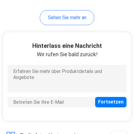
35
Sehen Sie mehr an
Aktivkohle auf
Holzbasis
Hinterlass eine Nachricht
Wir rufen Sie bald zurück!
11
Bienenwaben-
Aktivkohle