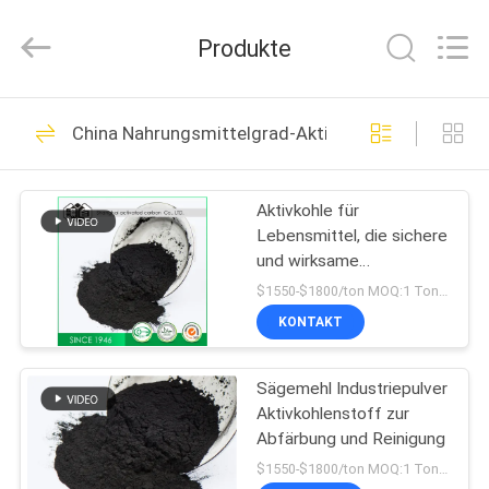
Shanghai
Activated
Carbon
Produkte
Co.,Ltd..
All
Rights
Reserved.
HAUS
77
China Nahrungsmittelgrad-Aktivkohle
Kohle basierte
PRODUKTE
Aktivkohle
Aktivkohle für
Lebensmittel, die sichere
ÜBER
und wirksame
UNS
Adsorptionslösungen für
$1550-$1800/ton MOQ:1 Tonne
die Wasserreinigung und
KONTAKT
Lebensmittelverarbeitung
76
FABRIK-
bietet
Kokosschale-
Sägemehl Industriepulver
AUSFLUG
Aktivkohlenstoff zur
Aktivkohle
Abfärbung und Reinigung
QUALITÄTSKONTROLLE
$1550-$1800/ton MOQ:1 Tonne