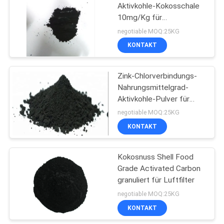
Aktivkohle-Kokosschale
10mg/Kg für
10
Wasserbehandlung
negotiable MOQ:25KG
Aktivkohle-
KONTAKT
Schwarzes
Zink-Chlorverbindungs-
Nahrungsmittelgrad-
Aktivkohle-Pulver für
Xylose-Maltose-Glukose
negotiable MOQ:25KG
KONTAKT
12
Lösliche
Kokosnuss Shell Food
Grade Activated Carbon
Wiederaufnahme-
granuliert für Luftfilter
Aktivkohle
negotiable MOQ:25KG
KONTAKT