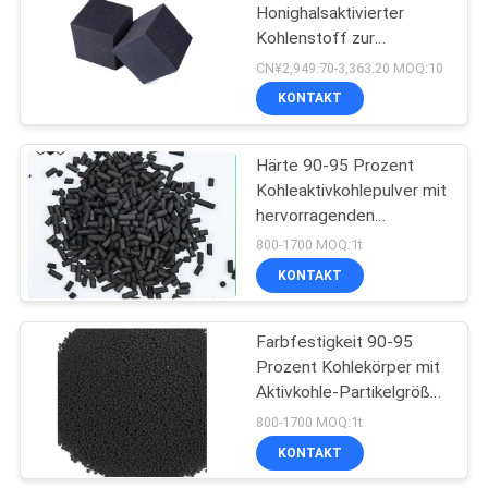
Honighalsaktivierter
Kohlenstoff zur
10
industriellen Luft- und
CN¥2,949.70-3,363.20 MOQ:10
Wasserreinigung mit
Aktivkohle-
KONTAKT
hohem Jodwert
Schwarzes
Härte 90-95 Prozent
Kohleaktivkohlepulver mit
hervorragenden
Adsorptionseigenschaften
800-1700 MOQ:1t
und langer Lebensdauer
KONTAKT
12
Lösliche
Farbfestigkeit 90-95
Prozent Kohlekörper mit
Wiederaufnahme-
Aktivkohle-Partikelgröße
Aktivkohle
2-4 mm, die für
800-1700 MOQ:1t
Adsorptions- und
KONTAKT
Filtrationsprozesse