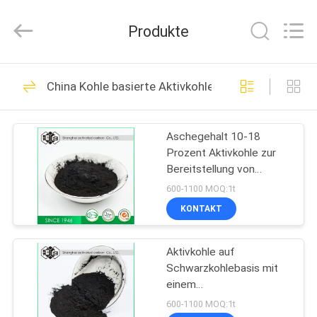
Shanghai
Activated
Carbon
Produkte
Co.,Ltd..
All
Rights
Reserved.
HAUS
77
China Kohle basierte Aktivkohle
Kohle basierte
PRODUKTE
Aktivkohle
Aschegehalt 10-18
Prozent Aktivkohle zur
ÜBER
Bereitstellung von
UNS
Abwasserbehandlung
600-1100 MOQ:1t
und Luftreinigung
KONTAKT
76
FABRIK-
Kokosschale-
Aktivkohle auf
AUSFLUG
Schwarzkohlebasis mit
Aktivkohle
einem
QUALITÄTSKONTROLLE
Feuchtigkeitsgehalt von
600-1100 MOQ:1t