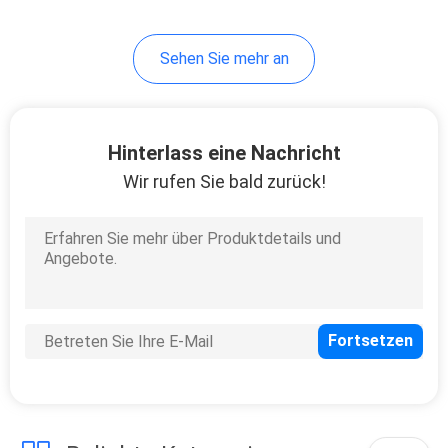
konsistent ist
35
Sehen Sie mehr an
Aktivkohle auf
Holzbasis
Hinterlass eine Nachricht
Wir rufen Sie bald zurück!
11
Bienenwaben-
Aktivkohle