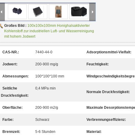
Großes Bild :
100x100x100mm Honighalsaktivierter
Kohlenstoff zur industriellen Luft- und Wasserreinigung
mit hohem Jodwert
CAS-NR.:
7440-44-0
Adsorptionsmittel-Vielfalt:
Jodwert:
200-900 mg/g
Feuchtigkeit:
Abmessungen:
100*100*100 mm
Windgeschwindigkeitsbegre
Seitliche
0,4 MPa min
Normale Druckfestigkeit:
Druckfestigkeit:
Oberfläche:
200-900 m2/g
Maximale Desorptionstempe
Farbe:
Schwarz
Verbrennungseffizienz:
Brennzeit:
5-6 Stunden
Material: