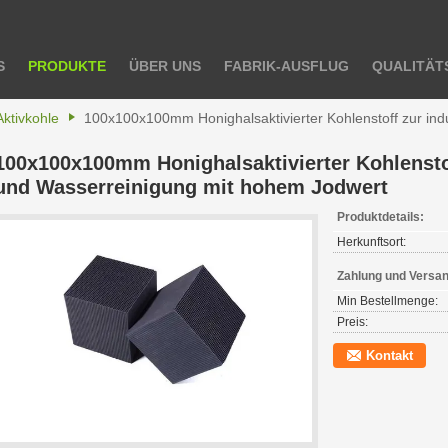
S
PRODUKTE
ÜBER UNS
FABRIK-AUSFLUG
QUALITÄT
Aktivkohle
100x100x100mm Honighalsaktivierter Kohlenstoff zur indu
100x100x100mm Honighalsaktivierter Kohlenstoff
und Wasserreinigung mit hohem Jodwert
Produktdetails:
Herkunftsort:
Zahlung und Versa
Min Bestellmenge:
Preis:
Kontakt