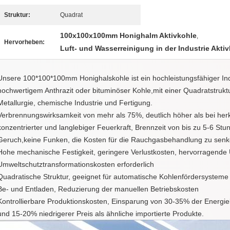
Struktur:
Quadrat
100x100x100mm Honighalm Aktivkohle
,
Hervorheben:
Luft- und Wasserreinigung in der Industrie Akti
Höhepunkte auf einen Blick
Unsere 100*100*100mm Honighalskohle ist ein hochleistungsfähiger Ind
hochwertigem Anthrazit oder bituminöser Kohle,mit einer Quadratstruktur
Metallurgie, chemische Industrie und Fertigung.
Verbrennungswirksamkeit von mehr als 75%, deutlich höher als bei her
konzentrierter und langlebiger Feuerkraft, Brennzeit von bis zu 5-6 S
Geruch,keine Funken, die Kosten für die Rauchgasbehandlung zu sen
Hohe mechanische Festigkeit, geringere Verlustkosten, hervorragende 
Umweltschutztransformationskosten erforderlich
Quadratische Struktur, geeignet für automatische Kohlenfördersysteme 
Be- und Entladen, Reduzierung der manuellen Betriebskosten
Kontrollierbare Produktionskosten, Einsparung von 30-35% der Energi
und 15-20% niedrigerer Preis als ähnliche importierte Produkte.