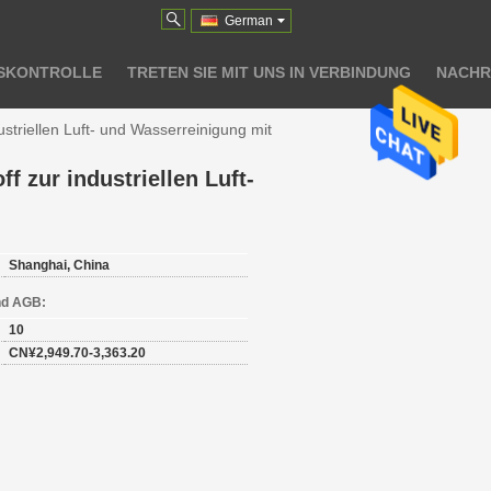
German
SKONTROLLE
TRETEN SIE MIT UNS IN VERBINDUNG
NACHR
striellen Luft- und Wasserreinigung mit
 zur industriellen Luft-
Shanghai, China
nd AGB:
10
CN¥2,949.70-3,363.20