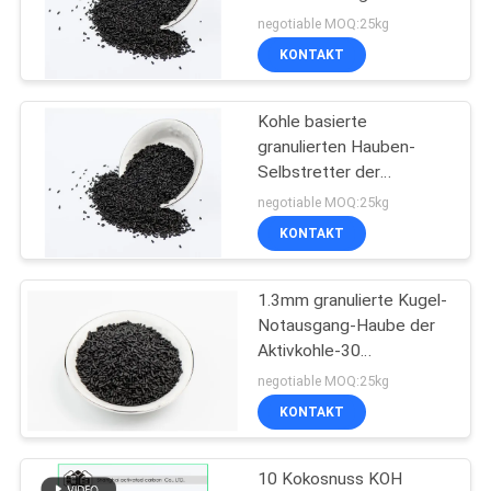
Größe 1.3mm
negotiable MOQ:25kg
KONTAKT
Kohle basierte
granulierten Hauben-
Selbstretter der
Aktivkohle-1.5mm des
negotiable MOQ:25kg
Notausgang-Anti-Co 80
KONTAKT
1.3mm granulierte Kugel-
Notausgang-Haube der
Aktivkohle-30
imprägnierte verdrängte
negotiable MOQ:25kg
KONTAKT
10 Kokosnuss KOH