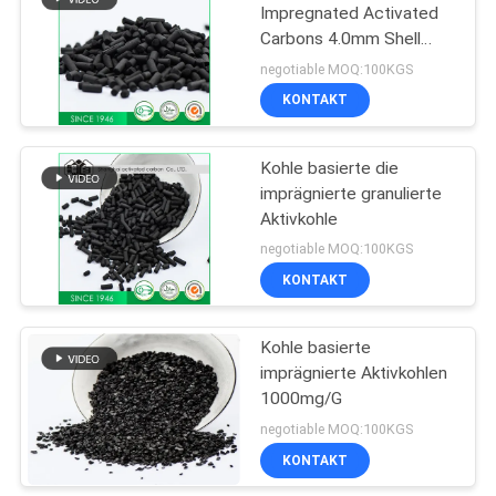
Impregnated Activated
Carbons 4.0mm Shell
Based
negotiable MOQ:100KGS
Gas/Wasseraufbereitung
KONTAKT
Kohle basierte die
imprägnierte granulierte
Aktivkohle
negotiable MOQ:100KGS
KONTAKT
Kohle basierte
imprägnierte Aktivkohlen
1000mg/G
negotiable MOQ:100KGS
KONTAKT