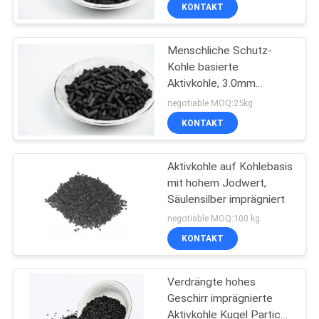
Schutz 4mm NaOH 6-8%
KONTAKT
TRETEN
Menschliche Schutz-
SIE
Kohle basierte
MIT
Aktivkohle, 3.0mm
UNS
KI+KOH granulierte
negotiable MOQ:25kg
Aktivkohle
IN
KONTAKT
VERBINDUNG
Aktivkohle auf Kohlebasis
mit hohem Jodwert,
NACHRICHTEN
Säulensilber imprägniert
negotiable MOQ:100 kg
SITEMAP
KONTAKT
Verdrängte hohes
PRIVACY
Geschirr imprägnierte
POLICY
Aktivkohle Kugel Partical-