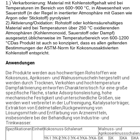
1.) Verkarbonierung: Material mit Kohlenstoffgehalt wird bei
Temperaturen im Bereich von 600~900 °C, in Abwesenheit von
Sauerstoff (in der Regel in inertierter Atmosphäre mit Gasen wie
Argon oder Stickstoff) pyrolysiert
2) Aktivierung/Oxidation: Rohstoff oder kohlensäurehaltiges
Material wird bei Temperaturen über 250 °C oxidierenden
Atmosphären (Kohlenmonoxid, Sauerstoff oder Dampf)
ausgesetzt.üblicherweise im Temperaturbereich von 600-1200
°CDas Produkt ist auch so konzipiert, dass es allen geltenden
Bestimmungen der ASTM-Norm für Kokosnussaktivierten
Kohlenstoff entspricht.
Anwendungen
Die Produkte werden aus hochwertigen Rohstoffen wie
Kokosnuss, Aprikosen- und Walnussmuscheln hergestellt und
werden durch Trocknen, Verkohlen und hochtemperature
Dampfaktivierung entworfen.Charakteristisch für eine große
spezifische Fläche, starke Adsorptionsleistung, hohe
mechanische Festigkeit und unterschiedliche Größen, sie
werden weit verbreitet in der Luftreinigung, Katalysatorträger,
Extraktion von Edelmetallen,Rückgewinnung von
Lösungsmitteln und Entfärbung von Arzneimitteln,
insbesondere bei der Behandlung von Industrie- und
Trinkwasser.
Spezifikationen
Einheit
Kokosnuss-Schalenart
Walnuss- und
Aprikosenknussschalen
YK-1
YK-
2
YK-3
YK-4
YKA-
YKA-
GK
GK
GKA
GKA