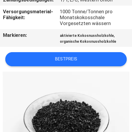
TRETEN
Versorgungsmaterial-
1000 Tonne/Tonnen pro
Fähigkeit:
Monatskokosschale
SIE
Vorgesetzten wässern
MIT
Markieren:
,
aktivierte Kokosnussholzkohle
UNS
organische Kokosnussholzkohle
IN
BESTPREIS
VERBINDUNG
NACHRICHTEN
SITEMAP
PRIVACY
POLICY