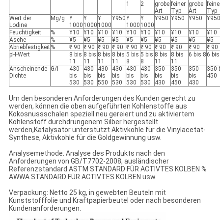
1
2
grobe
feiner
grobe
feine
Art
Typ
Art
Typ
Wert der
Mg/g
¥
¥
¥
¥950
¥
¥
¥950
¥950
¥950
¥95
Lodine
1000
1000
1000
1000
1000
Feuchtigkeit
%
¥10
¥10
¥10
¥10
¥10
¥10
¥10
¥10
¥10
¥10
Asche
%
¥5
¥5
¥5
¥5
¥5
¥5
¥5
¥5
¥5
¥5
Abriebfestigkeit
%
₹ 90
₹ 90
₹ 90
₹ 90
₹ 90
₹ 90
₹ 90
₹ 90
₹ 90
₹ 90
pH-Wert
8 bis
8 bis
8 bis
8 bis
5 bis
5 bis
8 bis
8 bis
6 bis 8
6 bis
11
11
11
11
8
8
11
11
Anscheinende
G/l
430
430
430
430
430
430
350
350
350
350 
Dichte
bis
bis
bis
bis
bis
bis
bis
bis
bis
450
530
530
550
530
530
530
430
450
430
Um den besonderen Anforderungen des Kunden gerecht zu
werden, können die oben aufgeführten Kohlenstoffe aus
Kokosnussschalen speziell neu gereiert und zu aktiviertem
Kohlenstoff durchdrungenem Silber hergestellt
werden,Katalysator unterstützt Aktivkohle für die Vinylacetat-
Synthese, Aktivkohle für die Goldgewinnung usw.
Analysemethode: Analyse des Produkts nach den
Anforderungen von GB/T7702-2008, ausländischer
Referenzstandard ASTM STANDARD FÜR ACTIVTES KOLBEN %
AWWA STANDARD FÜR ACTIVTES KOLBEN usw.
Verpackung: Netto 25 kg, in gewebten Beuteln mit
Kunststofffolie und Kraftpapierbeutel oder nach besonderen
Kundenanforderungen.