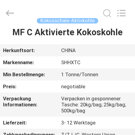
Shanghai
Activated
Carbon
Co.,Ltd..
All
Kokosschale-Aktivkohle
Rights
Reserved.
MF C Aktivierte Kokoskohle
HAUS
PRODUKTE
Herkunftsort:
CHINA
Markenname:
SHHXTC
ÜBER
Min Bestellmenge:
1 Tonne/Tonnen
UNS
Preis:
negotiable
FABRIK-
Verpackung
Verpacken in gesponnener
Informationen:
Tasche: 20kg/bag; 25kg/bag;
AUSFLUG
500kg/bag
Lieferzeit:
3- 12 Werktage
QUALITÄTSKONTROLLE
Zahlungsbedingungen:
T/T, L/C, Western Union