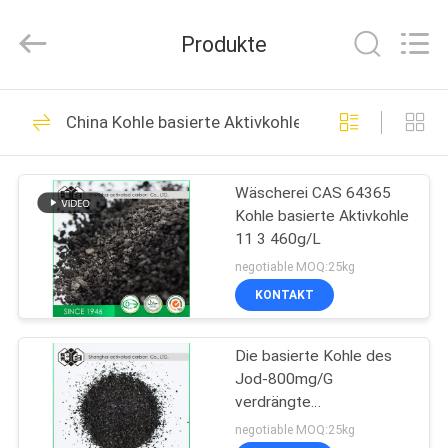
Shanghai
Activated
Carbon
Produkte
Co.,Ltd..
All
Rights
Reserved.
HAUS
77
China Kohle basierte Aktivkohle
Kohle basierte
PRODUKTE
Aktivkohle
Wäscherei CAS 64365
Kohle basierte Aktivkohle
ÜBER
11 3 460g/L
UNS
negotiable MOQ:25kg
KONTAKT
76
FABRIK-
Kokosschale-
Die basierte Kohle des
AUSFLUG
Jod-800mg/G
Aktivkohle
verdrängte
QUALITÄTSKONTROLLE
Säulenaktivkohle für
negotiable MOQ:25kg