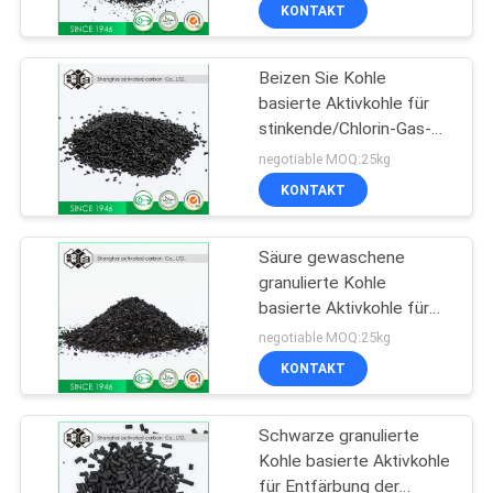
Gasphasen
KONTAKT
TRETEN
Beizen Sie Kohle
SIE
40
basierte Aktivkohle für
MIT
stinkende/Chlorin-Gas-
Pulverisierte
UNS
Reinigung
negotiable MOQ:25kg
Aktivkohle
IN
KONTAKT
VERBINDUNG
Säure gewaschene
granulierte Kohle
NACHRICHTEN
basierte Aktivkohle für
40
organische Flüssigkeiten
negotiable MOQ:25kg
mit mit niedrigem pH-
Granulierte
SITEMAP
KONTAKT
Wert
Aktivkohle
Schwarze granulierte
PRIVACY
Kohle basierte Aktivkohle
POLICY
für Entfärbung der