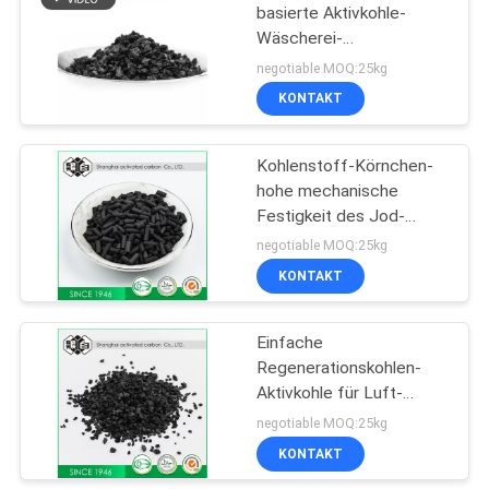
basierte Aktivkohle-
Wäscherei-
10
Wasserbehandlungs-
negotiable MOQ:25kg
Krankenhaus-Hotels
Aktivkohle-
KONTAKT
64365 11 3
Schwarzes
Kohlenstoff-Körnchen-
hohe mechanische
Festigkeit des Jod-
1000mg/G für lösliche
negotiable MOQ:25kg
Wiederaufnahme
KONTAKT
12
Lösliche
Einfache
Regenerationskohlen-
Wiederaufnahme-
Aktivkohle für Luft-
Aktivkohle
Wasser-Filtrations-
negotiable MOQ:25kg
System
KONTAKT