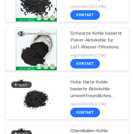
Nahrung
negotiable MOQ:25kg
KONTAKT
21
Nahrungsmittelgrad-
Schwarze Kohle basierte
Pulver-Aktivkohle für
Aktivkohle
Luft-Wasser-Filtrations-
System
negotiable MOQ:25kg
KONTAKT
Hohe Härte-Kohle
21
basierte Aktivkohle-
Imprägnierte
umweltfreundliches
8X16 Aschegehalt 5 18%
negotiable MOQ:25kg
Aktivkohle
KONTAKT
Chemikalien-Kohle