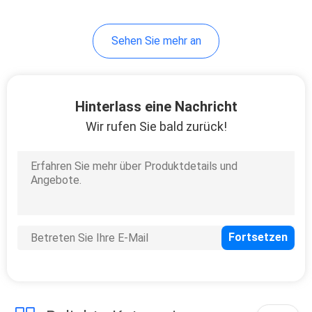
35
Sehen Sie mehr an
Aktivkohle auf
Holzbasis
Hinterlass eine Nachricht
Wir rufen Sie bald zurück!
11
Bienenwaben-
Aktivkohle